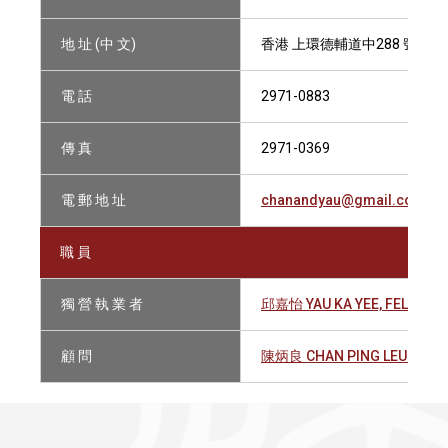
地 址 (中 文)
香港 上環德輔道中288 號 易
電 話
2971-0883
傳 真
2971-0369
電 郵 地 址
chanandyau@gmail.com
職 員
獨 營 執 業 者
邱嘉怡 YAU KA YEE, FELIX
顧 問
陳炳良 CHAN PING LEUNG, 