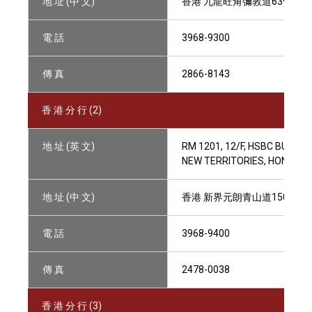
地 址 (中 文)
香港 九龍旺角彌敦道639號雅蘭
電 話
3968-9300
傳 真
2866-8143
香 港 分 行 (2)
地 址 (英 文)
RM 1201, 12/F, HSBC BUILDI
NEW TERRITORIES, HONG KO
地 址 (中 文)
香港 新界元朗青山道150-16
電 話
3968-9400
傳 真
2478-0038
香 港 分 行 (3)