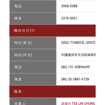
電 話
3968-9388
傳 真
2370-0001
國 內 分 行 (1)
地 址 (英 文)
2003, TOWER B, CENTER PLA
地 址 (中 文)
中國廣州市天河區林和西路161
電 話
(86) 131-43896699
傳 真
(86) 20-2881-6728
職 員
合 夥 人
謝連忠 TSE LIN CHUNG