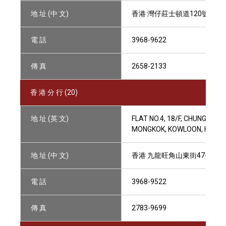
地 址 (中 文)
香港 灣仔莊士頓道120號 宜
電 話
3968-9622
傳 真
2658-2133
香 港 分 行 (20)
地 址 (英 文)
FLAT NO.4, 18/F, CHUNG KIU
MONGKOK, KOWLOON, HONG
地 址 (中 文)
香港 九龍旺角山東街47-51號
電 話
3968-9522
傳 真
2783-9699