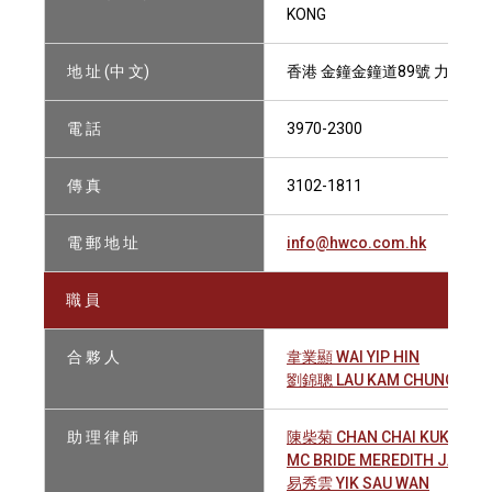
KONG
地 址 (中 文)
香港 金鐘金鐘道89號 力寶中心2
電 話
3970-2300
傳 真
3102-1811
電 郵 地 址
info@hwco.com.hk
職 員
合 夥 人
韋業顯 WAI YIP HIN
劉錦聰 LAU KAM CHUNG, AN
助 理 律 師
陳柴菊 CHAN CHAI KUK
MC BRIDE MEREDITH JAMIE
易秀雲 YIK SAU WAN