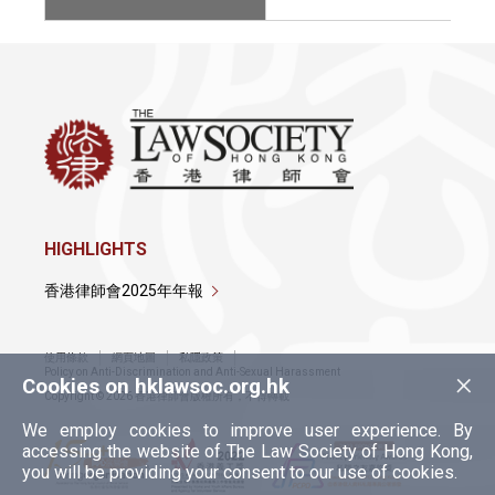
HIGHLIGHTS
香港律師會2025年年報
使用條款
網頁地圖
私隱政策
×
Policy on Anti-Discrimination and Anti-Sexual Harassment
Cookies on hklawsoc.org.hk
Copyright © 2026 香港律師會版權所有，不得轉載
We employ cookies to improve user experience. By
accessing the website of The Law Society of Hong Kong,
you will be providing your consent to our use of cookies.