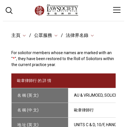
主頁
公眾服務
法律界名錄
For solicitor members whose names are marked with an
"
*
", they have been restored to the Roll of Solicitors within
the current practice year.
歐韋律師行 的 詳 情
名 稱 (英 文)
AU & VRIJMOED, SOLICITORS
名 稱 (中 文)
歐韋律師行
地 址 (英 文)
UNITS C & D, 10/F, HANG L