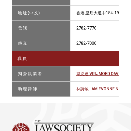
地 址 (中 文)
香港 皇后大道中184-192號 恒
電 話
2782-7770
傳 真
2782-7000
職 員
獨 營 執 業 者
韋恩達 VRIJMOED DAVID
助 理 律 師
林詩敏 LAM EVONNE NENETTE