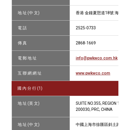
地 址 (中 文)
香港 金鐘夏慤道18號 海富中心
電 話
2525-0733
傳 真
2868-1669
電 郵 地 址
info@pwkwco.com.hk
互 聯 網 網 址
www.pwkwco.com
國 內 分 行 (1)
地 址 (英 文)
SUITE NO.355, REGION 101, B
200030, PRC, CHINA
地 址 (中 文)
中國上海市徐匯區斜土路2601號,