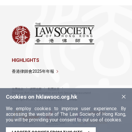
HIGHLIGHTS
香港律師會2025年年報
使用條款
網頁地圖
私隱政策
×
Policy on Anti-Discrimination and Anti-Sexual Harassment
Cookies on hklawsoc.org.hk
Copyright © 2026 香港律師會版權所有，不得轉載
We employ cookies to improve user experience. By
accessing the website of The Law Society of Hong Kong,
you will be providing your consent to our use of cookies.