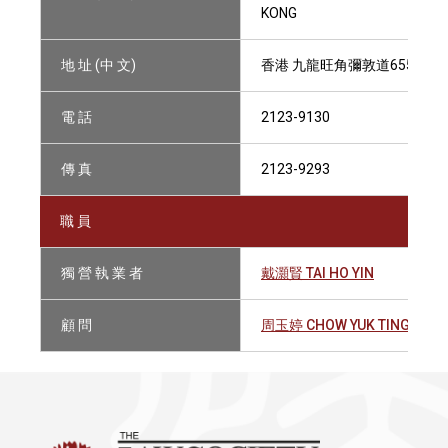
KONG
地 址 (中 文)
香港 九龍旺角彌敦道655號 胡
電 話
2123-9130
傳 真
2123-9293
職 員
獨 營 執 業 者
戴灝賢 TAI HO YIN
顧 問
周玉婷 CHOW YUK TING TERR