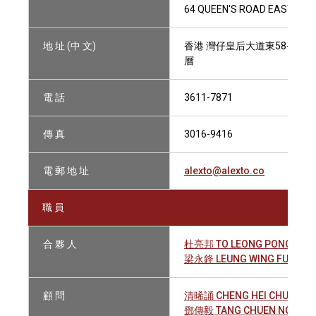
64 QUEEN'S ROAD EAST, HO
地 址 (中 文)
香港 灣仔皇后大道東58-64號
層
電 話
3611-7871
傳 真
3016-9416
電 郵 地 址
alexto@alexto.co
職 員
合 夥 人
杜亮邦 TO LEONG PONG
梁永鋒 LEUNG WING FUNG
顧 問
清晞誦 CHENG HEI CHUNG B
鄧傳毅 TANG CHUEN NGAI M