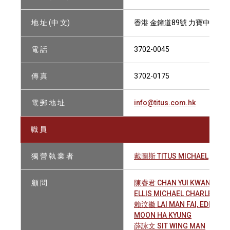
地 址 (中 文)
香港 金鐘道89號 力寶中心1座4
電 話
3702-0045
傳 真
3702-0175
電 郵 地 址
info@titus.com.hk
職 員
獨 營 執 業 者
戴圖斯 TITUS MICHAEL
顧 問
陳睿君 CHAN YUI KWAN
ELLIS MICHAEL CHARLES
賴汶徽 LAI MAN FAI, EDMOND
MOON HA KYUNG
薛詠文 SIT WING MAN