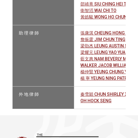
邵靖熹 SIU CHING HEI TIMOT
衛智滔 WAI CHI TO
黃皓駿 WONG HO CHUN
助 理 律 師
張康淇 CHEUNG HONG KEI AN
詹振霆 JIM CHUN TING
梁劭杰 LEUNG AUSTIN SIU KI
梁耀元 LEUNG YAO YUAN
藍文惠 NAM BEVERLY MAN W
WALKER JACOB WILLIAM SI
楊仲賢 YEUNG CHUNG YIN M
楊 寧 YEUNG NING PATRICIA
外 地 律 師
秦雪穎 CHUN SHIRLEY XUE-W
OH HOCK SENG