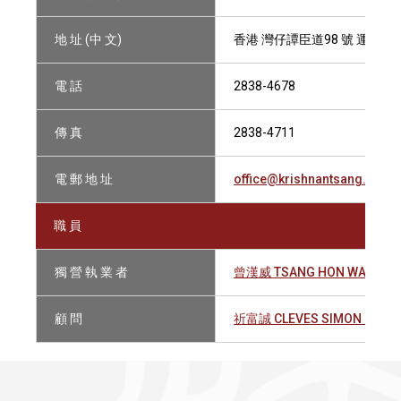
地 址 (中 文)
香港 灣仔譚臣道98 號 運盛大
電 話
2838-4678
傳 真
2838-4711
電 郵 地 址
office@krishnantsang.com
職 員
獨 營 執 業 者
曾漢威 TSANG HON WAI
顧 問
祈富誠 CLEVES SIMON HENR