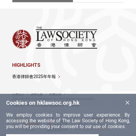
HIGHLIGHTS
香港律師會2025年年報
使用條款
網頁地圖
私隱政策
×
Policy on Anti-Discrimination and Anti-Sexual Harassment
Cookies on hklawsoc.org.hk
Copyright © 2026 香港律師會版權所有，不得轉載
We employ cookies to improve user experience. By
accessing the website of The Law Society of Hong Kong,
you will be providing your consent to our use of cookies.