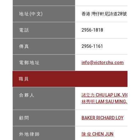
地 址 (中 文)
香港 灣仔軒尼詩道28號 太古
電 話
2956-1818
傳 真
2956-1161
電 郵 地 址
info@victorchu.com
職 員
合 夥 人
諸立力 CHU LAP LIK, VICTOR
林秀明 LAM SAU MING, LOUI
顧 問
BAKER RICHARD LOY
外 地 律 師
陳 俊 CHEN JUN