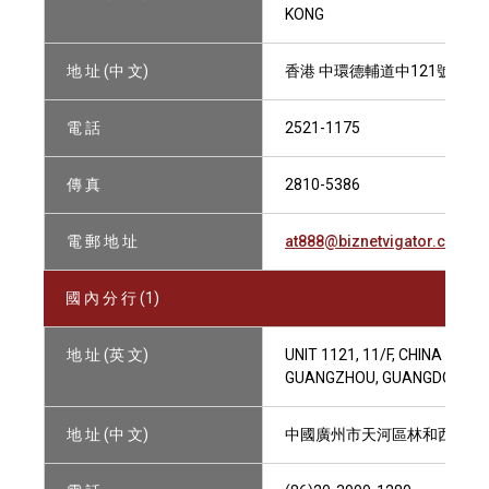
KONG
地 址 (中 文)
香港 中環德輔道中121號 遠東
電 話
2521-1175
傳 真
2810-5386
電 郵 地 址
at888@biznetvigator.com
國 內 分 行 (1)
地 址 (英 文)
UNIT 1121, 11/F, CHINA SHINE
GUANGZHOU, GUANGDONG, P
地 址 (中 文)
中國廣州市天河區林和西路九號,