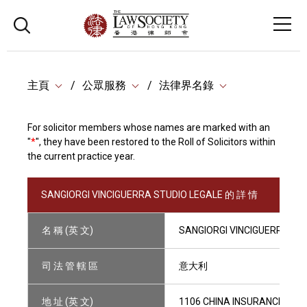
主頁
公眾服務
法律界名錄
For solicitor members whose names are marked with an
"
*
", they have been restored to the Roll of Solicitors within
the current practice year.
SANGIORGI VINCIGUERRA STUDIO LEGALE 的 詳 情
名 稱 (英 文)
SANGIORGI VINCIGUERRA ST
司 法 管 轄 區
意大利
地 址 (英 文)
1106 CHINA INSURANCE GRO