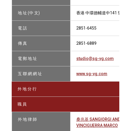
地 址 (中 文)
香港 中環德輔道中141 號中保
電 話
2851-6455
傳 真
2851-6889
電 郵 地 址
studio@sg-vg.com
互 聯 網 網 址
www.sg-vg.com
外 地 分 行
職 員
外 地 律 師
桑兆基 SANGIORGI ANDREA
VINCIGUERRA MARCO