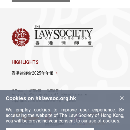
HIGHLIGHTS
香港律師會2025年年報
使用條款
網頁地圖
私隱政策
×
Policy on Anti-Discrimination and Anti-Sexual Harassment
Cookies on hklawsoc.org.hk
Copyright © 2026 香港律師會版權所有，不得轉載
We employ cookies to improve user experience. By
accessing the website of The Law Society of Hong Kong,
you will be providing your consent to our use of cookies.