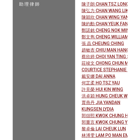
助 理 律 師
陳子朗 CHAN TSZ LONG JAS
陳弘力 CHAN WANG LIK
陳穎欣 CHAN WING YAN
陳約勳 CHAN YEUK FAN ADRI
鄭諾銘 CHENG NOK MING
鄭文雋 CHENG WILLIAM MAN
張 晶 CHEUNG CHING
趙敏杏 CHIU MAN HANG
蔡欣婷 CHOI YAN TING SHIRL
莊竣文 CHONG CHUN MAN
COURTICE STEPHANIE LYNET
戴安娜 DAI ANNA
何芷柔 HO TSZ YAU
許見榮 HUI KIN WING
洪卓穎 HUNG CHEUK WING
賈燕丹 JIA YANDAN
KUNGSEN LYDIA
郭頌熙 KWOK CHUNG HEI JO
郭重言 KWOK CHUNG YIN
黎卓倫 LAI CHEUK LUN
林溥雯 LAM PO MAN EMMA