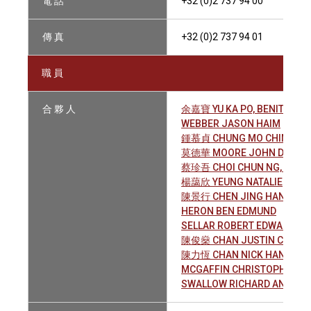
電 話
+32 (0)2 737 94 00
傳 真
+32 (0)2 737 94 01
職 員
合 夥 人
余嘉寶 YU KA PO, BENITA
WEBBER JASON HAIM
鍾慕貞 CHUNG MO CHING, LI
莫德華 MOORE JOHN DOUGL
蔡珍吾 CHOI CHUN NG, CLAR
楊藹欣 YEUNG NATALIE
陳景行 CHEN JING HANG
HERON BEN EDMUND
SELLAR ROBERT EDWARD RA
陳俊燊 CHAN JUSTIN CHUN 
陳力恆 CHAN NICK HANG
MCGAFFIN CHRISTOPHER P
SWALLOW RICHARD ANDRE