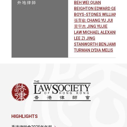
外 地 律 師
BEH WEI QUAN
BEIGHTON EDWARD GEORGE
BOYS-STONES WILLIAM CLA
張育叡 CHANG YU JUI
景宇杰 JING YUJIE
LAW MICHAEL ALEXANDER
LEE ZI JING
STANWORTH BENJAMIN HA
TURMAN LYDIA MELIS
HIGHLIGHTS
香港律師會2025年年報