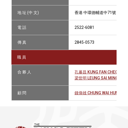
地 址 (中 文)
香港 中環德輔道中71號 永安集
電 話
2522-6081
傳 真
2845-0573
職 員
合 夥 人
孔蕃昌 KUNG FAN CHEONG
梁世明 LEUNG SAI MING
顧 問
鍾偉雄 CHUNG WAI HUNG, G