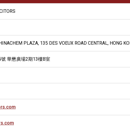
ICITORS
 CHINACHEM PLAZA, 135 DES VOEUX ROAD CENTRAL, HONG K
5號 華懋廣場2期13樓B室
ors.com
rs.com