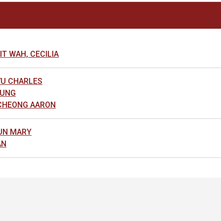
 WAH, CECILIA
U CHARLES
LUNG
HEONG AARON
UN MARY
AN