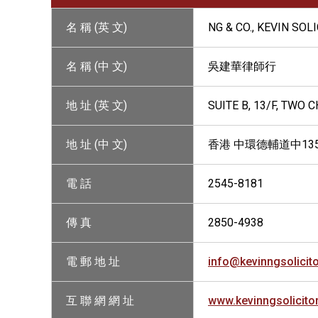
名 稱 (英 文)
NG & CO., KEVIN SOL
名 稱 (中 文)
吳建華律師行
地 址 (英 文)
SUITE B, 13/F, TWO
地 址 (中 文)
香港 中環德輔道中13
電 話
2545-8181
傳 真
2850-4938
電 郵 地 址
info@kevinngsolicit
互 聯 網 網 址
www.kevinngsolicito