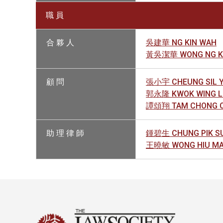
職 員
合 夥 人
吳建華 NG KIN WAH
黃吳潔華 WONG NG KIT
顧 問
張小宇 CHEUNG SIL Y
郭永隆 KWOK WING 
譚頌翔 TAM CHONG C
助 理 律 師
鍾碧生 CHUNG PIK S
王曉敏 WONG HIU M