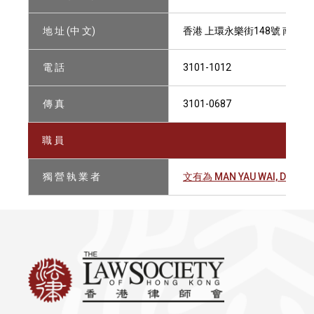
地 址 (中 文)
香港 上環永樂街148號 南和行
電 話
3101-1012
傳 真
3101-0687
職 員
獨 營 執 業 者
文有為 MAN YAU WAI, DAVID