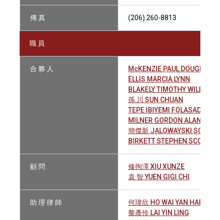
傳 真
(206) 260-8813
職 員
合 夥 人
McKENZIE PAUL DOUGLAS
ELLIS MARCIA LYNN
BLAKELY TIMOTHY WILLIAM
孫 川 SUN CHUAN
TEPE IBIYEMI FOLASADE
MILNER GORDON ALAN
簡傑新 JALOWAYSKI SCOTT A
BIRKETT STEPHEN SCOTT
顧 問
修徇澤 XIU XUNZE
袁 智 YUEN GIGI CHI
助 理 律 師
何瑋欣 HO WAI YAN HARRIET
黎彥伶 LAI YIN LING