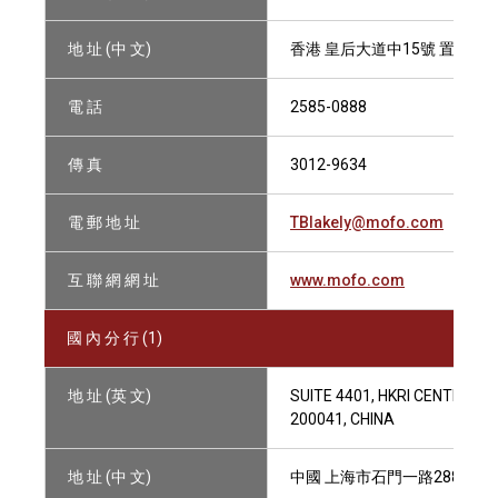
地 址 (中 文)
香港 皇后大道中15號 置地廣
電 話
2585-0888
傳 真
3012-9634
電 郵 地 址
TBlakely@mofo.com
互 聯 網 網 址
www.mofo.com
國 內 分 行 (1)
地 址 (英 文)
SUITE 4401, HKRI CENTRE ON
200041, CHINA
地 址 (中 文)
中國 上海市石門一路288號興