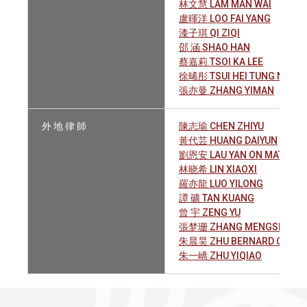
林文慧 LAM MAN WAI
盧暉洋 LOO FAI YANG
漆子琪 QI ZIQI
邵 涵 SHAO HAN
蔡嘉莉 TSOI KA LEE
徐晞彤 TSUI HEI TUNG NICOL
張亦曼 ZHANG YIMAN
外 地 律 師
陳志瑜 CHEN ZHIYU
黃代芸 HUANG DAIYUN
劉恩安 LAU YAN ON MATTHE
林晓希 LIN XIAOXI
羅亦龍 LUO YILONG
譚 礦 TAN KUANG
曾 宇 ZENG YU
張梦珊 ZHANG MENGSHAN
朱晨昊 ZHU BERNARD CHEN
朱一嶠 ZHU YIQIAO