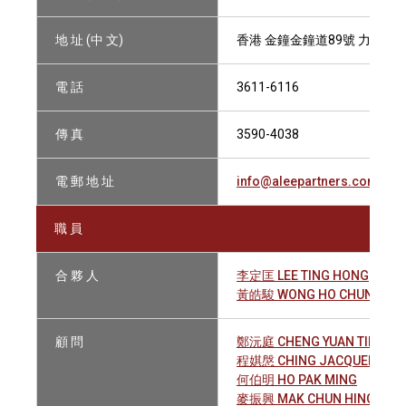
地 址 (中 文)
香港 金鐘金鐘道89號 力寶中心二
電 話
3611-6116
傳 真
3590-4038
電 郵 地 址
info@aleepartners.com.hk
職 員
合 夥 人
李定匡 LEE TING HONG
黃皓駿 WONG HO CHUN
顧 問
鄭沅庭 CHENG YUAN TING C
程娸慇 CHING JACQUELINE
何伯明 HO PAK MING
麥振興 MAK CHUN HING