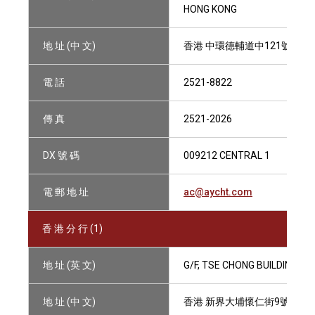
HONG KONG
地 址 (中 文)
香港 中環德輔道中121號 遠東
電 話
2521-8822
傳 真
2521-2026
DX 號 碼
009212 CENTRAL 1
電 郵 地 址
ac@aycht.com
香 港 分 行 (1)
地 址 (英 文)
G/F, TSE CHONG BUILDING, 9
地 址 (中 文)
香港 新界大埔懷仁街9號子莊