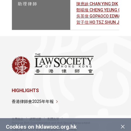
助 理 律 師
陳應廸 CHAN YING DIK
鄭暘臻 CHENG YEUNG CHUN 
吳英偉 GOPAOCO EDWARD
賀子信 HO TSZ SHUN JOSHU
HIGHLIGHTS
香港律師會2025年年報
使用條款
網頁地圖
私隱政策
×
Policy on Anti-Discrimination and Anti-Sexual Harassment
Cookies on hklawsoc.org.hk
Copyright © 2026 香港律師會版權所有，不得轉載