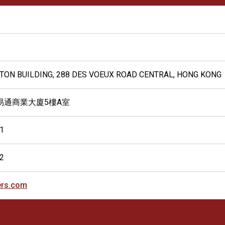
 ETON BUILDING, 288 DES VOEUX ROAD CENTRAL, HONG KONG
 易通商業大廈5樓A室
1
2
ers.com