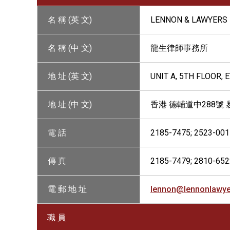
名 稱 (英 文)
LENNON & LAWYERS
名 稱 (中 文)
龍生律師事務所
地 址 (英 文)
UNIT A, 5TH FLOOR,
地 址 (中 文)
香港 德輔道中288號
電 話
2185-7475; 2523-001
傳 真
2185-7479; 2810-652
電 郵 地 址
lennon@lennonlawy
職 員