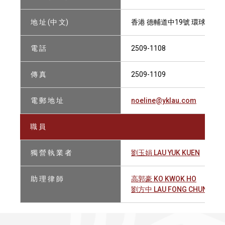
地 址 (中 文)
香港 德輔道中19號 環球大廈15
電 話
2509-1108
傳 真
2509-1109
電 郵 地 址
noeline@yklau.com
職 員
獨 營 執 業 者
劉玉娟 LAU YUK KUEN
助 理 律 師
高郭豪 KO KWOK HO
劉方中 LAU FONG CHUNG ER