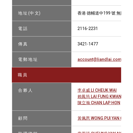
地 址 (中 文)
香港 德輔道中199 號 無限極廣
電 話
2116-2231
傳 真
3421-1477
電 郵 地 址
account@liandlai.com
職 員
合 夥 人
李卓威 LI CHEUK WAI
賴鳳筠 LAI FUNG KWAN
陳立瀚 CHAN LAP HON
顧 問
黃佩恩 WONG PUI YAN CECILI