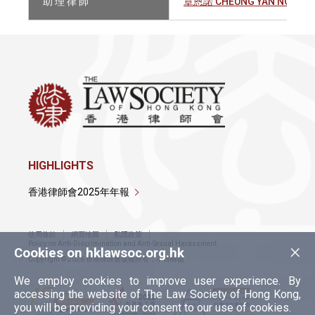
助 理 律 師
章恩諾 CHEUNG YAN NOK EL
HIGHLIGHTS
香港律師會2025年年報
使用條款
網頁地圖
私隱政策
×
Policy on Anti-Discrimination and Anti-Sexual Harassment
Cookies on hklawsoc.org.hk
Copyright © 2026 香港律師會版權所有，不得轉載
We employ cookies to improve user experience. By
accessing the website of The Law Society of Hong Kong,
you will be providing your consent to our use of cookies.