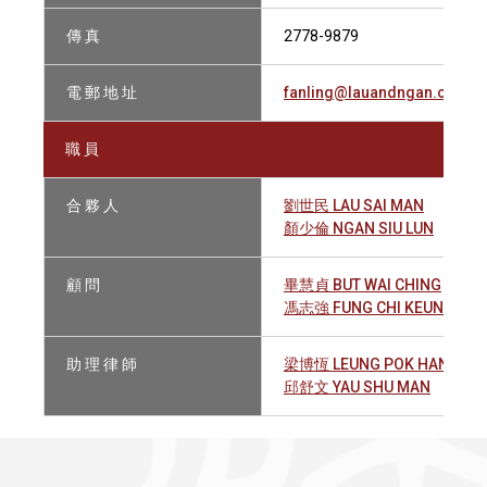
傳 真
2778-9879
電 郵 地 址
fanling@lauandngan.com
職 員
合 夥 人
劉世民 LAU SAI MAN
顏少倫 NGAN SIU LUN
顧 問
畢慧貞 BUT WAI CHING
馮志強 FUNG CHI KEUNG
助 理 律 師
梁博恆 LEUNG POK HANG MA
邱舒文 YAU SHU MAN