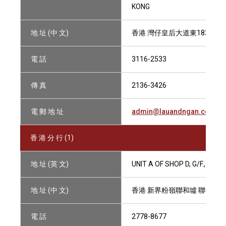
KONG
地 址 (中 文)
香港 灣仔皇后大道東183號合和
電 話
3116-2533
傳 真
2136-3426
電 郵 地 址
admin@lauandngan.com
香 港 分 行 (1)
地 址 (英 文)
UNIT A OF SHOP D, G/F., 34
地 址 (中 文)
香港 新界粉嶺聯和墟 聯發街3
電 話
2778-8677