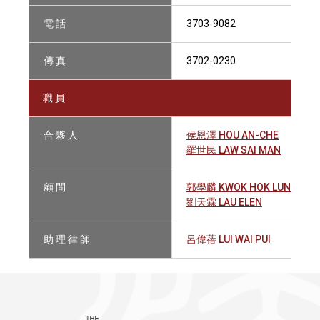
電 話
3703-9082
傳 真
3702-0230
職 員
合 夥 人
侯恩澤 HOU AN-CHE
羅世民 LAW SAI MAN
顧 問
郭學麟 KWOK HOK LUN
劉天霖 LAU ELEN
助 理 律 師
呂偉蓓 LUI WAI PUI