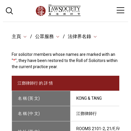
主頁
公眾服務
法律界名錄
For solicitor members whose names are marked with an
"
*
", they have been restored to the Roll of Solicitors within
the current practice year.
江鄧律師行 的 詳 情
名 稱 (英 文)
KONG & TANG
名 稱 (中 文)
江鄧律師行
ROOMS 2101-2, 21/F, FAR E