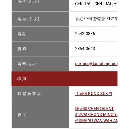
地 址 (英 文)
CENTRAL, CENTRAL, HONG K
地 址 (中 文)
香港 中環德輔道中121號 遠東發
電 話
2542-0836
傳 真
2854-0643
電 郵 地 址
partner@kongtang.com.hk
職 員
獨 營 執 業 者
江淑儀 KONG SUK YI
陳天麟 CHEN TALENT
顧 問
莊名裕 CHONG MING YU
余韻華 YU WAN WAH AMPAR