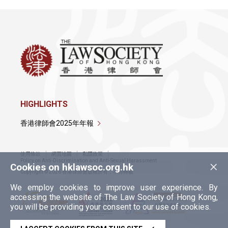
HIGHLIGHTS
香港律師會2025年年報
使用條款
網頁地圖
私隱政策
×
Policy on Anti-Discrimination and Anti-Sexual Harassment
Cookies on hklawsoc.org.hk
Copyright © 2026 香港律師會版權所有，不得轉載
We employ cookies to improve user experience. By
accessing the website of The Law Society of Hong Kong,
you will be providing your consent to our use of cookies.