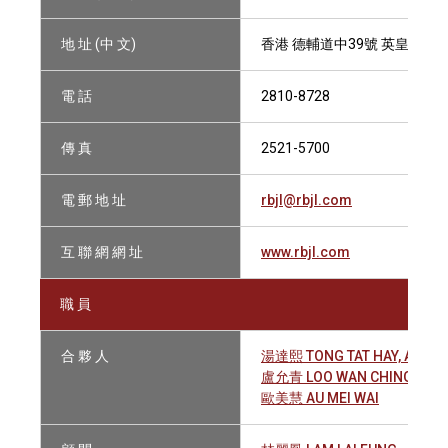
地 址 (中 文)
香港 德輔道中39號 英皇商業
電 話
2810-8728
傳 真
2521-5700
電 郵 地 址
rbjl@rbjl.com
互 聯 網 網 址
www.rbjl.com
職 員
合 夥 人
湯達熙 TONG TAT HAY, ANTH
盧允青 LOO WAN CHING
歐美慧 AU MEI WAI