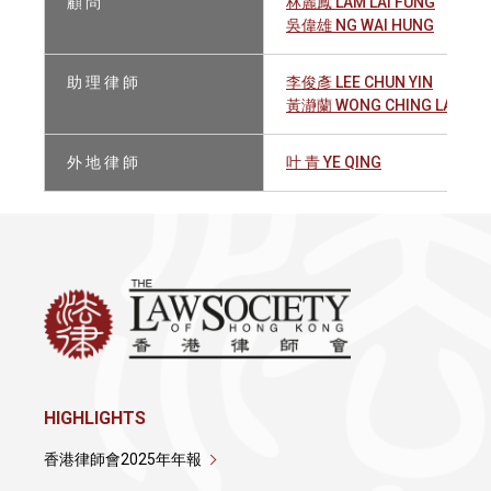
顧 問
林麗鳳 LAM LAI FUNG
吳偉雄 NG WAI HUNG
助 理 律 師
李俊彥 LEE CHUN YIN
黃瀞蘭 WONG CHING LAN TE
外 地 律 師
叶 青 YE QING
HIGHLIGHTS
香港律師會2025年年報