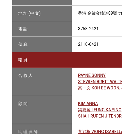
地 址 (中 文)
香港 金鐘金鐘道89號 力寶中心
電 話
3758-2421
傳 真
2110-0421
職 員
合 夥 人
PAYNE SONNY
STEWIEN BRETT WALTER
高一文 KOH EE WOON, JOHN
顧 問
KIM ANNA
梁嘉盈 LEUNG KA YING
SHAH RUPEN JITENDRA
助 理 律 師
黃潁桐 WONG ISABELLA WIN