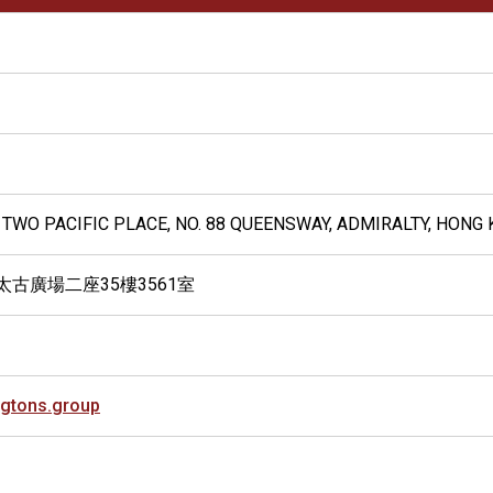
5, TWO PACIFIC PLACE, NO. 88 QUEENSWAY, ADMIRALTY, HONG
太古廣場二座35樓3561室
ngtons.group