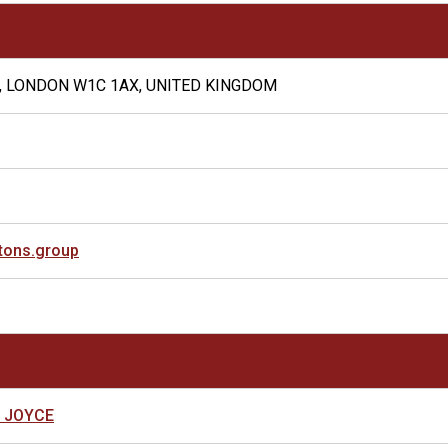
, LONDON W1C 1AX, UNITED KINGDOM
tons.group
 JOYCE