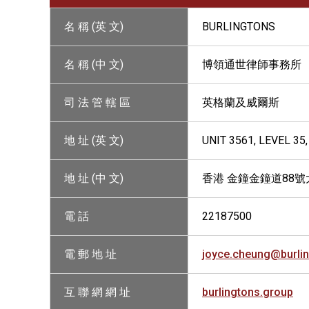
名 稱 (英 文)
BURLINGTONS
名 稱 (中 文)
博領通世律師事務所
司 法 管 轄 區
英格蘭及威爾斯
地 址 (英 文)
UNIT 3561, LEVEL 3
地 址 (中 文)
香港 金鐘金鐘道88號
電 話
22187500
電 郵 地 址
joyce.cheung@burli
互 聯 網 網 址
burlingtons.group