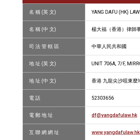
名 稱 (英 文)
YANG DAFU (HK) LAW
名 稱 (中 文)
楊大福（香港）律師
司 法 管 轄 區
中華人民共和國
地 址 (英 文)
UNIT 706A, 7/F, MI
地 址 (中 文)
香港 九龍尖沙咀東麼地
電 話
52303656
電 郵 地 址
df@yangdafulaw.hk
互 聯 網 網 址
www.yangdafulaw.hk