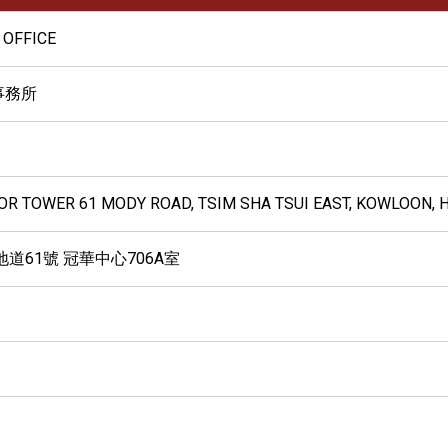
 OFFICE
事務所
RROR TOWER 61 MODY ROAD, TSIM SHA TSUI EAST, KOWLOON,
道61號 冠華中心706A室