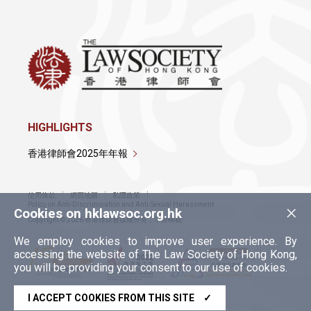
HIGHLIGHTS
香港律師會2025年年報
使用條款
網頁地圖
私隱政策
×
Policy on Anti-Discrimination and Anti-Sexual Harassment
Cookies on hklawsoc.org.hk
Copyright © 2026 香港律師會版權所有，不得轉載
We employ cookies to improve user experience. By
accessing the website of The Law Society of Hong Kong,
you will be providing your consent to our use of cookies.
I ACCEPT COOKIES FROM THIS SITE
✓