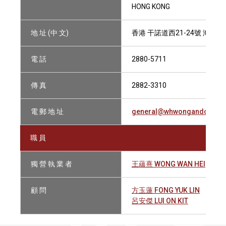
HONG KONG
地 址 (中 文)
香港 干諾道西21-24號 海景商
電 話
2880-5711
傳 真
2882-3310
電 郵 地 址
general@whwongandco.co
職 員
獨 營 執 業 者
王蘊熹 WONG WAN HEI
顧 問
方玉蓮 FONG YUK LIN
呂安傑 LUI ON KIT