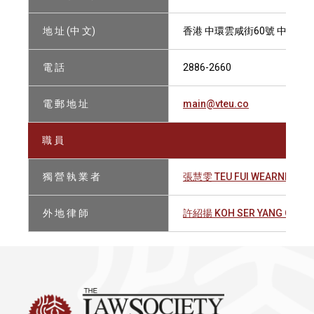
地 址 (中 文)
香港 中環雲咸街60號 中央廣場2
電 話
2886-2660
電 郵 地 址
main@vteu.co
職 員
獨 營 執 業 者
張慧雯 TEU FUI WEARNE
外 地 律 師
許紹揚 KOH SER YANG GERA