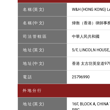
名 稱 (英 文)
W&H (HONG KONG) L
名 稱 (中 文)
煒衡（香港）律師事
司 法 管 轄 區
中華人民共和國
地 址 (英 文)
5/F, LINCOLN HOUSE
地 址 (中 文)
香港 太古坊英皇道97
電 話
25796990
外 地 分 行
地 址 (英 文)
16F, BLOCK A, CHIN
PRC