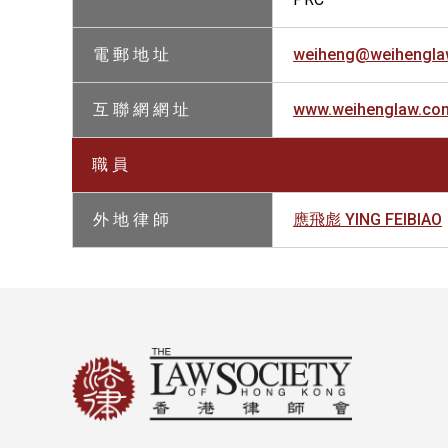
電 郵 地 址
weiheng@weihengla
互 聯 網 網 址
www.weihenglaw.co
職 員
外 地 律 師
應飛彪 YING FEIBIAO