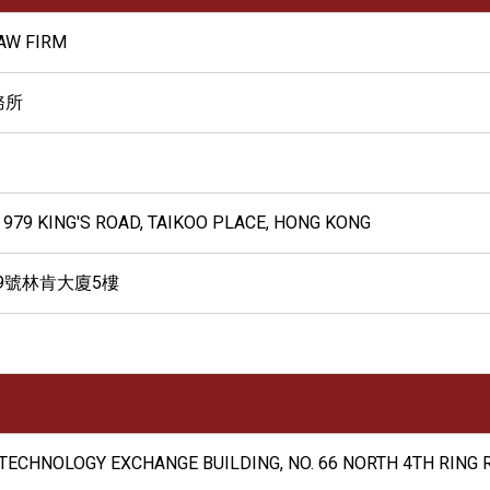
AW FIRM
務所
, 979 KING'S ROAD, TAIKOO PLACE, HONG KONG
9號林肯大廈5樓
A TECHNOLOGY EXCHANGE BUILDING, NO. 66 NORTH 4TH RING R