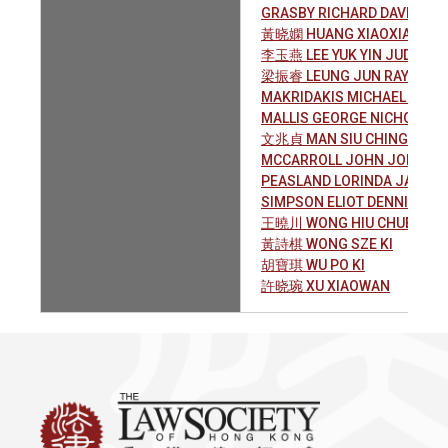
GRASBY RICHARD DAVID
黃晓嫻 HUANG XIAOXIAN
李玉燕 LEE YUK YIN JUDY
梁振睿 LEUNG JUN RAY
MAKRIDAKIS MICHAEL JOHN
MALLIS GEORGE NICHOLAS
文兆貞 MAN SIU CHING WINN
MCCARROLL JOHN JOHNST
PEASLAND LORINDA JAYNE
SIMPSON ELIOT DENNING
王曉川 WONG HIU CHUEN CH
黃詩棋 WONG SZE KI
胡寶琪 WU PO KI
許晓琬 XU XIAOWAN