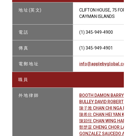
地 址 (英 文)
CLIFTON HOUSE, 75 FORT ST
CAYMAN ISLANDS
電 話
(1) 345-949-4900
傳 真
(1) 345-949-4901
電 郵 地 址
info@applebyglobal.com
職 員
外 地 律 師
BOOTH DAMON BARRY
BULLEY DAVID ROBERT
陳子雅 CHAN CHI NGA FIONA
陳希欣 CHAN HEI YAN KITTY
陳穎恆 CHAN WING HANG VI
鄭楚霖 CHENG CHOR LAM
GONZALEZ SAUCEDO ALEJA