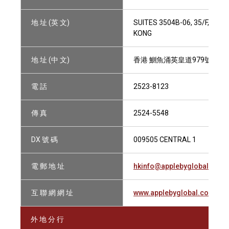
地 址 (英 文)
SUITES 3504B-06, 35/F, TWO
KONG
地 址 (中 文)
香港 鰂魚涌英皇道979號 太古坊
電 話
2523-8123
傳 真
2524-5548
DX 號 碼
009505 CENTRAL 1
電 郵 地 址
hkinfo@applebyglobal.com
互 聯 網 網 址
www.applebyglobal.com
外 地 分 行