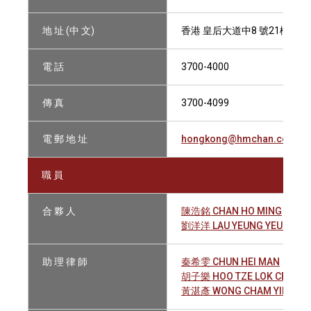
地 址 (中 文)
香港 皇后大道中8 號21樓
電 話
3700-4000
傳 真
3700-4099
電 郵 地 址
hongkong@hmchan.com.hk
職 員
合 夥 人
陳浩銘 CHAN HO MING
劉洋洋 LAU YEUNG YEUNG
助 理 律 師
秦希雯 CHUN HEI MAN
胡子樂 HOO TZE LOK CECIL
黃湛彥 WONG CHAM YIN KEV