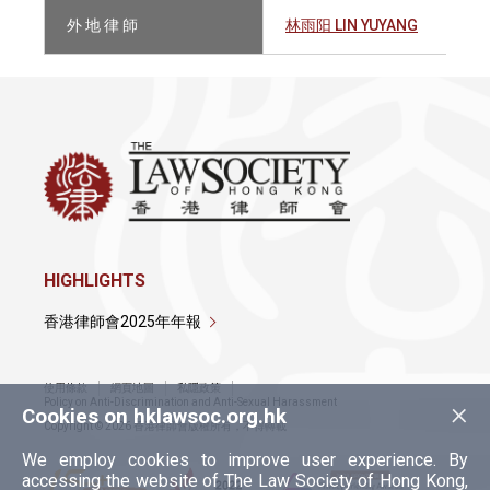
外 地 律 師
林雨阳 LIN YUYANG
HIGHLIGHTS
香港律師會2025年年報
使用條款
網頁地圖
私隱政策
×
Policy on Anti-Discrimination and Anti-Sexual Harassment
Cookies on hklawsoc.org.hk
Copyright © 2026 香港律師會版權所有，不得轉載
We employ cookies to improve user experience. By
accessing the website of The Law Society of Hong Kong,