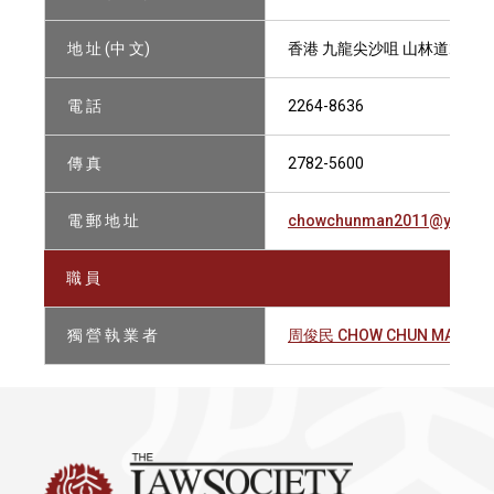
地 址 (中 文)
香港 九龍尖沙咀 山林道23號1
電 話
2264-8636
傳 真
2782-5600
電 郵 地 址
chowchunman2011@yahoo
職 員
獨 營 執 業 者
周俊民 CHOW CHUN MAN