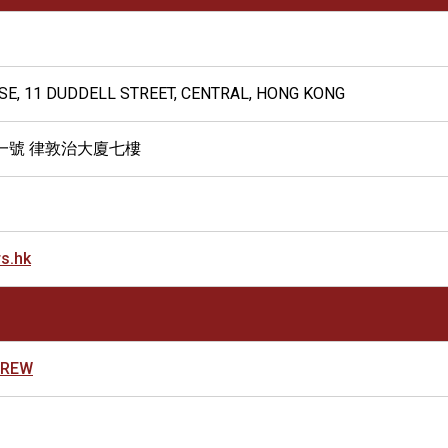
SE, 11 DUDDELL STREET, CENTRAL, HONG KONG
一號 律敦治大廈七樓
s.hk
DREW