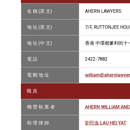
名 稱 (英 文)
AHERN LAWYERS
地 址 (英 文)
7/F, RUTTONJEE HOU
地 址 (中 文)
香港 中環都爹利街十
電 話
2422-7882
電 郵 地 址
william@ahernlawyer
職 員
獨 營 執 業 者
AHERN WILLIAM AN
助 理 律 師
劉熙逸 LAU HEI YAT