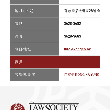
地 址 (中 文)
香港 皇后大道東28號 金鐘匯中
電 話
3628-3682
傳 真
3628-3683
電 郵 地 址
info@kongco.hk
職 員
獨 營 執 業 者
江家勇 KONG KA YUNG