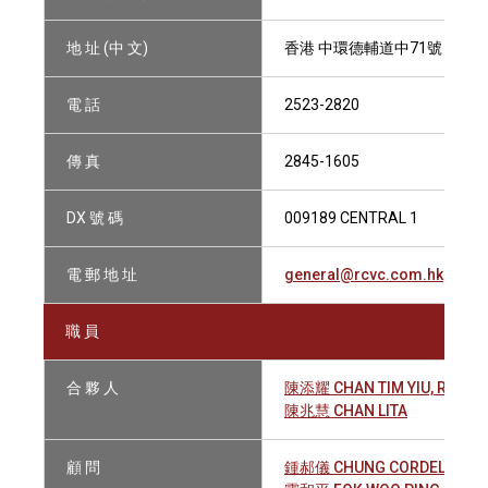
地 址 (中 文)
香港 中環德輔道中71號 永安集
電 話
2523-2820
傳 真
2845-1605
DX 號 碼
009189 CENTRAL 1
電 郵 地 址
general@rcvc.com.hk
職 員
合 夥 人
陳添耀 CHAN TIM YIU, RAYM
陳兆慧 CHAN LITA
顧 問
鍾郝儀 CHUNG CORDELIA