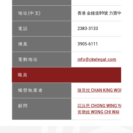
地 址 (中 文)
香港 金鐘道89號 力寶中心第一
電 話
2383-3133
傳 真
3905-6111
電 郵 地 址
info@ckwlegal.com
職 員
獨 營 執 業 者
陳景煌 CHAN KING WONG, J
顧 問
莊詠恩 CHONG WING YAN
黃𦏸維 WONG CHI WAI