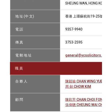
SHEUNG WAN, HONG KONG
地 址 (中 文)
香港 上環蘇杭街19-25號 永昌
電 話
9357-9940
傳 真
3753-2595
電 郵 地 址
general@ycsolicitors.com
職 員
合 夥 人
陳穎瑜 CHAN WING YUE
周 劍 CHOW KIM
顧 問
陳彩芳 CHAN CHOI FONG
張偉聰 CHEUNG WAI CHUNG 