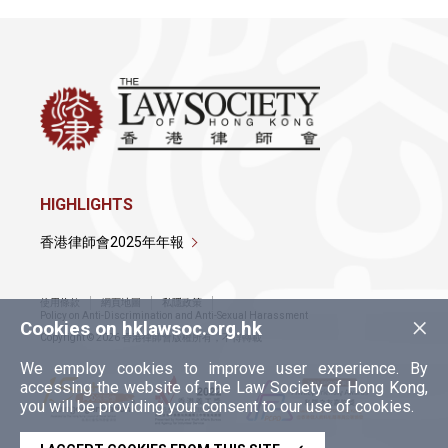
HIGHLIGHTS
香港律師會2025年年報
使用條款
網頁地圖
私隱政策
×
Policy on Anti-Discrimination and Anti-Sexual Harassment
Cookies on hklawsoc.org.hk
Copyright © 2026 香港律師會版權所有，不得轉載
We employ cookies to improve user experience. By
accessing the website of The Law Society of Hong Kong,
you will be providing your consent to our use of cookies.