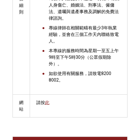
人身傷亡、婚姻法、刑事法、僱傭
細
法、遺囑與遺產事務及調解的免費法
則
律諮詢。
專線律師在相關範疇有最少3年執業
經驗，並會在三個工作天內聯絡致電
人。
本專線的服務時間為星期一至五上午
9時至下午5時30分（公眾假期除
外）。
如欲使用有關服務，請致電8200
8002。
網
請按
此
站