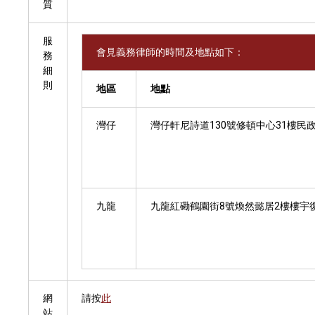
質
服
會見義務律師的時間及地點如下：
務
細
則
地區
地點
灣仔
灣仔軒尼詩道130號修頓中心31樓民
九龍
九龍紅磡鶴園街8號煥然懿居2樓樓宇
網
請按
此
站