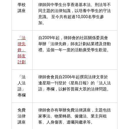
學校
律師與中學生分享香港基本法、刑法等不
講座
同主題的法律知識，以培養中學生的守法
意識。 至今共有超過10,000名學生參
加。
「法
自2009年起，律師會的社區關係委員會
律先
舉辦「法律先鋒」師友計劃結業禮及啓動
鋒」
禮。這個一年一度的活動廣受學生歡迎。
師友
計劃
「法
律師會會員自2006年起撰寫法律文章於
人法
逢星期一刊登於《星島日報》的「法人法
語」
語」專欄，以解答普羅大眾的法律問題。
專欄
免費
律師會亦有舉辦免費法律講座，主題包括
法律
家事法、物業轉易、僱傭法、業主與租
講座
客、人身傷害、遺囑與繼承等。