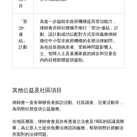
台
「管
為進一步協助非政府機構提高管治能力，
治•
律師會亦與社聯攜手推行「管治•連結」計
連
劃。該計劃成功以配對方式安排義務律師
結」
擔任中小型非政府機構的名譽法律顧問，
計劃
為包括長期病患者、受精神問題影響人
士、智障人士及基層家庭的婦女和兒童在
內的目標群體提供援助。
其他公益及社區項目
律師會一直有舉辦長者探訪活動、社區講座、兒童活動等，
為弱勢社群提供公益服務。
在地區層面，律師會會員亦有透過立法會及18區的區議員辦
事，為公眾人士提供免費法律諮詢服務，幫助弱勢社群解決
所面對的法律問題。