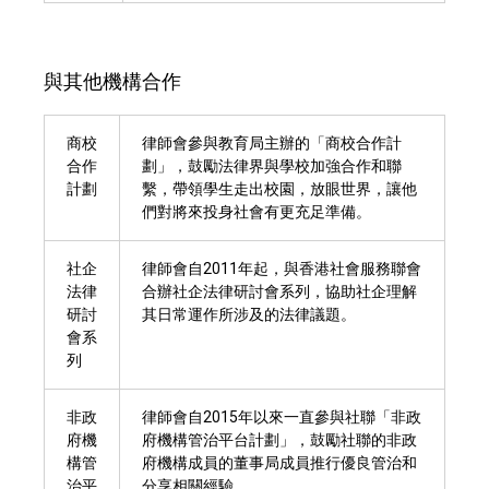
與其他機構合作
商校
律師會參與教育局主辦的「商校合作計
合作
劃」，鼓勵法律界與學校加強合作和聯
計劃
繫，帶領學生走出校園，放眼世界，讓他
們對將來投身社會有更充足準備。
社企
律師會自2011年起，與香港社會服務聯會
法律
合辦社企法律研討會系列，協助社企理解
研討
其日常運作所涉及的法律議題。
會系
列
非政
律師會自2015年以來一直參與社聯「非政
府機
府機構管治平台計劃」，鼓勵社聯的非政
構管
府機構成員的董事局成員推行優良管治和
治平
分享相關經驗。