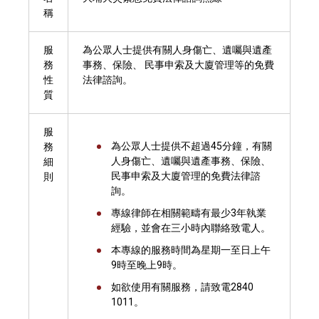
稱
服
為公眾人士提供有關人身傷亡、遺囑與遺產
務
事務、保險、 民事申索及大廈管理等的免費
性
法律諮詢。
質
服
為公眾人士提供不超過45分鐘，有關
務
人身傷亡、遺囑與遺產事務、保險、
細
民事申索及大廈管理的免費法律諮
則
詢。
專線律師在相關範疇有最少3年執業
經驗，並會在三小時內聯絡致電人。
本專線的服務時間為星期一至日上午
9時至晚上9時。
如欲使用有關服務，請致電2840
1011。