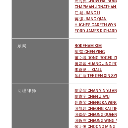
周海邦 CHOW HAI BONG
CHAPMAN JONATHAN DAVID
江 黎 JIANG LI
蒋 谦 JIANG QIAN
HUGHES GARETH WYN
FORD JAMES RICHARD KEEV
顾 问
BOREHAM KIM
陈 莹 CHEN YING
董之嶢 DONG ROGER ZHI YA
黄靖容 HUANG JING RONG, K
李夏璐 LI XIALU
池仁馨 TEE REN XIN SYLVIA
助 理 律 师
陈彦儒 CHAN YIN YU ANSON
陈嘉宇 CHEN JIAYU
郑嘉荣 CHENG KA WING
张凯婷 CHEONG KAI TING TRI
张琨怡 CHEUNG QUEENIE LIS
张咏雯 CHEUNG WING MAN F
锺明俐 CHOONG MING LI