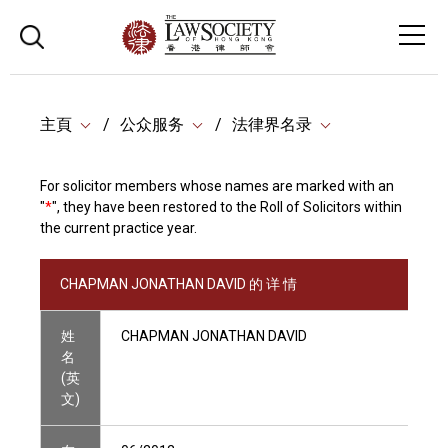
主頁
公众服务
法律界名录
For solicitor members whose names are marked with an
"
*
", they have been restored to the Roll of Solicitors within
the current practice year.
CHAPMAN JONATHAN DAVID 的 详 情
姓
CHAPMAN JONATHAN DAVID
名
(英
文)