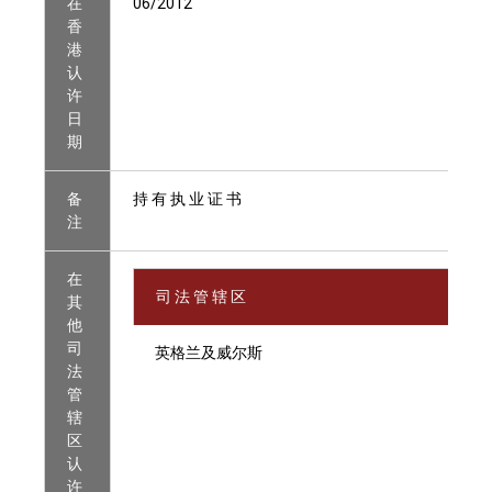
在
06/2012
香
港
认
许
日
期
备
持 有 执 业 证 书
注
在
司 法 管 辖 区
其
他
司
英格兰及威尔斯
法
管
辖
区
认
许