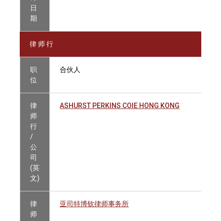
日
期
律 师 行
职
合伙人
位
律
ASHURST PERKINS COIE HONG KONG
师
行
/
公
司
(英
文)
律
亚司特博钦律师事务所
师