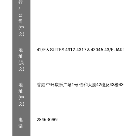
行
/
公
司
(中
文)
地
42/F & SUITES 4312-4317 & 4304A 43/F, JARDIN
址
(英
文)
地
香港 中环康乐广场1号 怡和大厦42楼及43楼4304A及43
址
(中
文)
电
2846-8989
话