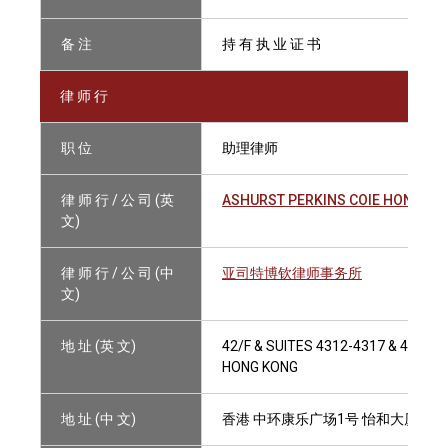
备 注
持 有 执 业 证 书
律 师 行
职 位
助理律师
律 师 行 / 公 司 (英
ASHURST PERKINS COIE HONG K
文)
律 师 行 / 公 司 (中
亚司特博钦律师事务所
文)
地 址 (英 文)
42/F & SUITES 4312-4317 & 4304A
HONG KONG
地 址 (中 文)
香港 中环康乐广场1号 怡和大厦42楼及4