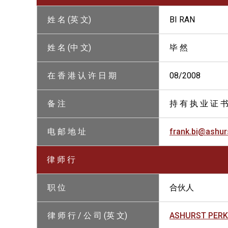
姓 名 (英 文)
BI RAN
姓 名 (中 文)
毕 然
在 香 港 认 许 日 期
08/2008
备 注
持 有 执 业 证 
电 邮 地 址
frank.bi@ashur
律 师 行
职 位
合伙人
律 师 行 / 公 司 (英 文)
ASHURST PERK