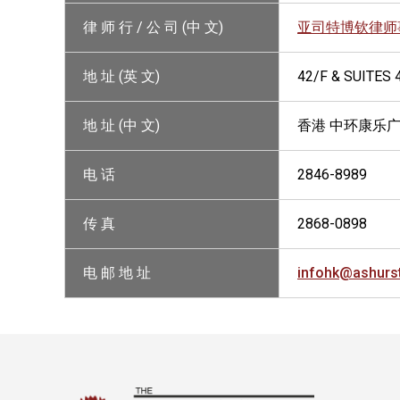
律 师 行 / 公 司 (中 文)
亚司特博钦律师
地 址 (英 文)
42/F & SUITES
地 址 (中 文)
香港 中环康乐广场
电 话
2846-8989
传 真
2868-0898
电 邮 地 址
infohk@ashurs