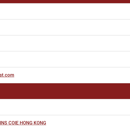
书
st.com
INS COIE HONG KONG