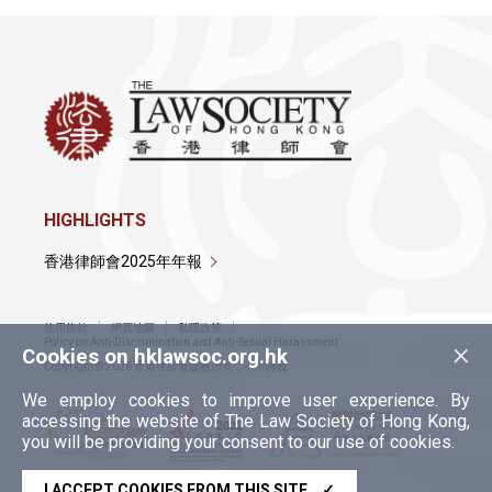
HIGHLIGHTS
香港律師會2025年年報
詳情
使用條款
網頁地圖
私隱政策
×
Policy on Anti-Discrimination and Anti-Sexual Harassment
Cookies on hklawsoc.org.hk
Copyright © 2026 香港律師會版權所有，不得轉載
We employ cookies to improve user experience. By
accessing the website of The Law Society of Hong Kong,
you will be providing your consent to our use of cookies.
I ACCEPT COOKIES FROM THIS SITE
✓