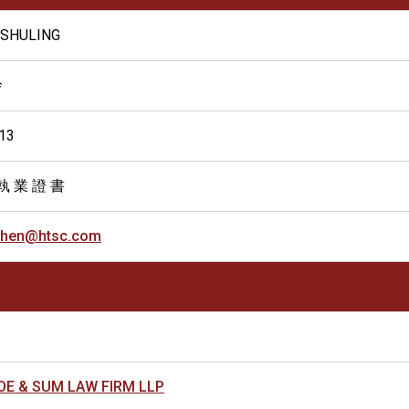
 SHULING
玲
13
執 業 證 書
chen@htsc.com
OE & SUM LAW FIRM LLP