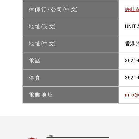
律 師 行 / 公 司 (中 文)
許杜
地 址 (英 文)
UNIT 
地 址 (中 文)
香港 
電 話
3621-
傳 真
3621-
電 郵 地 址
info@