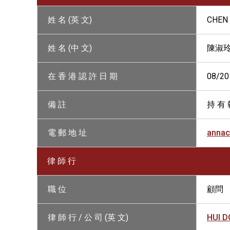
姓 名 (英 文)
CHEN
姓 名 (中 文)
陳淑
在 香 港 認 許 日 期
08/20
備 註
持 有 
電 郵 地 址
anna
律 師 行
職 位
顧問
律 師 行 / 公 司 (英 文)
HUI D