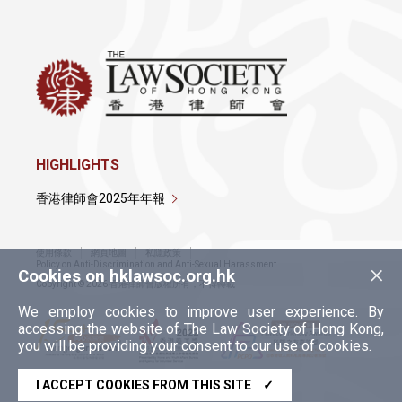
HIGHLIGHTS
香港律師會2025年年報
使用條款
網頁地圖
私隱政策
×
Policy on Anti-Discrimination and Anti-Sexual Harassment
Cookies on hklawsoc.org.hk
Copyright © 2026 香港律師會版權所有，不得轉載
We employ cookies to improve user experience. By
accessing the website of The Law Society of Hong Kong,
you will be providing your consent to our use of cookies.
I ACCEPT COOKIES FROM THIS SITE
✓