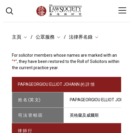
主頁
公眾服務
法律界名錄
For solicitor members whose names are marked with an
"
*
", they have been restored to the Roll of Solicitors within
the current practice year.
PAPAGEORGIOU ELLIOT JOHANN 的 詳 情
姓 名 (英 文)
PAPAGEORGIOU ELLIOT JOHANN
司 法 管 轄 區
英格蘭及威爾斯
律 師 行