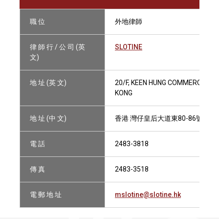
職 位
外地律師
律 師 行 / 公 司 (英
SLOTINE
文)
地 址 (英 文)
20/F, KEEN HUNG COMMERCIAL BU
KONG
地 址 (中 文)
香港 灣仔皇后大道東80-86號 堅
電 話
2483-3818
傳 真
2483-3518
電 郵 地 址
mslotine@slotine.hk