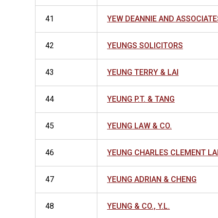
41
YEW DEANNIE AND ASSOCIATE
42
YEUNGS SOLICITORS
43
YEUNG TERRY & LAI
44
YEUNG P.T. & TANG
45
YEUNG LAW & CO.
46
YEUNG CHARLES CLEMENT LAM
47
YEUNG ADRIAN & CHENG
48
YEUNG & CO., Y.L.