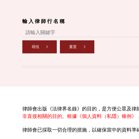
輸 入 律 師 行 名 稱
尋找
重置
律師會出版《法律界名錄》的目的，是方便公眾及律
非直接相關的目的。根據《個人資料（私隱）條例》
律師會已採取一切合理的措施，以確保當中的資料準