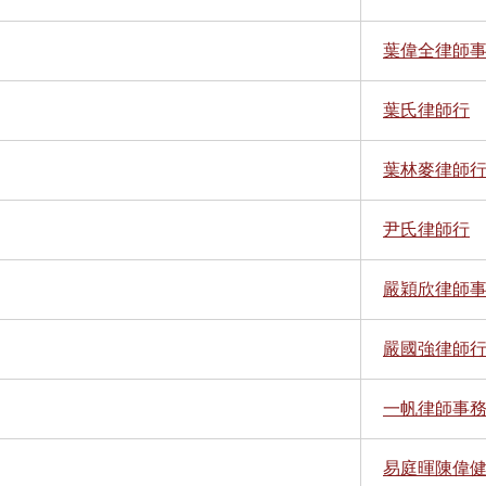
葉偉全律師
葉氏律師行
葉林麥律師
尹氏律師行
嚴穎欣律師
嚴國強律師
一帆律師事
易庭暉陳偉