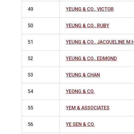
49
YEUNG & CO., VICTOR
50
YEUNG & CO., RUBY
51
YEUNG & CO., JACQUELINE M.H
52
YEUNG & CO., EDMOND
53
YEUNG & CHAN
54
YEONG & CO.
55
YEM & ASSOCIATES
56
YE SEN & CO.