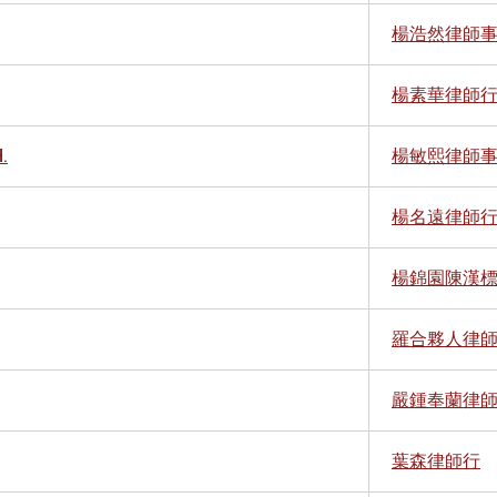
楊浩然律師
楊素華律師
.
楊敏熙律師
楊名遠律師
楊錦園陳漢
羅合夥人律
嚴鍾奉蘭律
葉森律師行