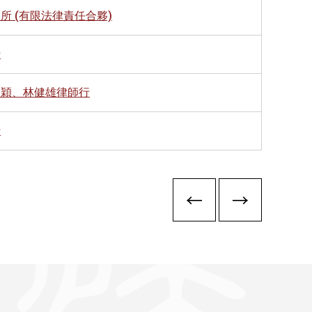
所 (有限法律責任合夥)
行
欣穎、林健雄律師行
行