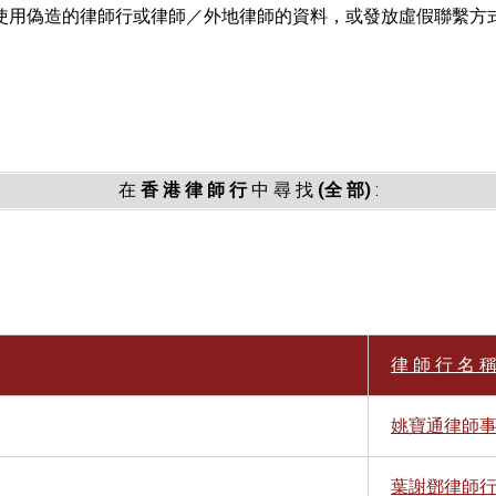
使用偽造的律師行或律師／外地律師的資料，或發放虛假聯繫方
。
在
香 港 律 師 行
中 尋 找
(全 部)
:
律 師 行 名 稱 
姚寶通律師
葉謝鄧律師