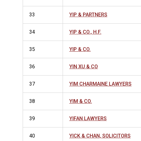
33
YIP & PARTNERS
34
YIP & CO., H.F.
35
YIP & CO.
36
YIN XU & CO
37
YIM CHARMAINE LAWYERS
38
YIM & CO.
39
YIFAN LAWYERS
40
YICK & CHAN, SOLICITORS