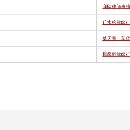
邱陳律師事務
丘水榕律師
葉天養、葉
楊麟振律師