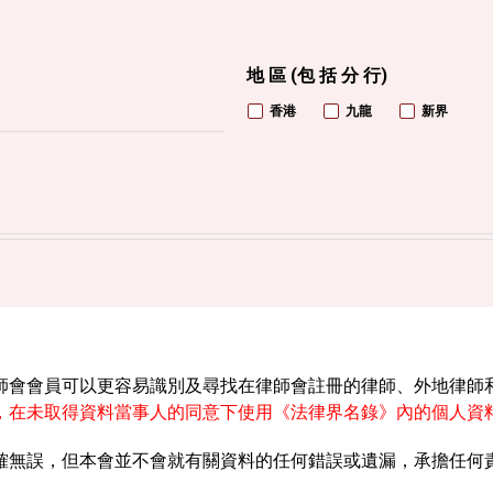
地 區 (包 括 分 行)
香港
九龍
新界
師會會員可以更容易識別及尋找在律師會註冊的律師、外地律師
，在未取得資料當事人的同意下使用《法律界名錄》內的個人資
確無誤，但本會並不會就有關資料的任何錯誤或遺漏，承擔任何