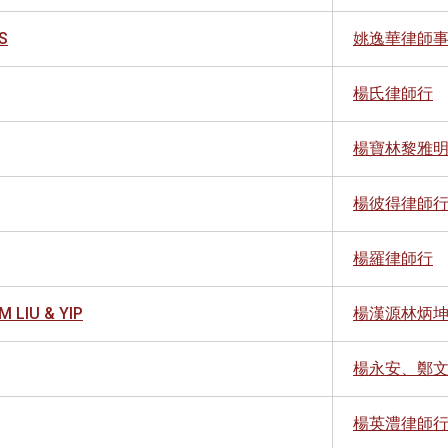
S
姚逸華律師
楊氏律師行
楊寶林黎雅
楊彼得律師
楊羅律師行
 LIU & YIP
楊漢源林炳
楊永安、鄭
楊英澧律師