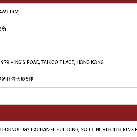
AW FIRM
務所
, 979 KING'S ROAD, TAIKOO PLACE, HONG KONG
9號林肯大廈5樓
A TECHNOLOGY EXCHANGE BUILDING, NO. 66 NORTH 4TH RING R