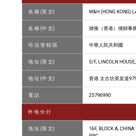
名 稱 (英 文)
W&H (HONG KONG) L
名 稱 (中 文)
煒衡（香港）律師事
司 法 管 轄 區
中華人民共和國
地 址 (英 文)
5/F, LINCOLN HOUSE
地 址 (中 文)
香港 太古坊英皇道97
電 話
25796990
外 地 分 行
地 址 (英 文)
16F, BLOCK A, CHIN
PRC