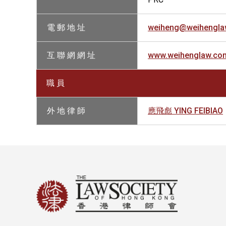
電 郵 地 址
weiheng@weihengla
互 聯 網 網 址
www.weihenglaw.co
職 員
外 地 律 師
應飛彪 YING FEIBIAO